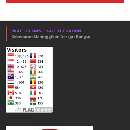
RIGHTEOUSNESS EXALT THE NATION
Kebenaran Meninggikan Derajat Bang
sa