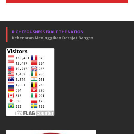
RIGHTEOUSNESS EXALT THE NATION
Kebenaran Meninggikan Derajat Bang
sa