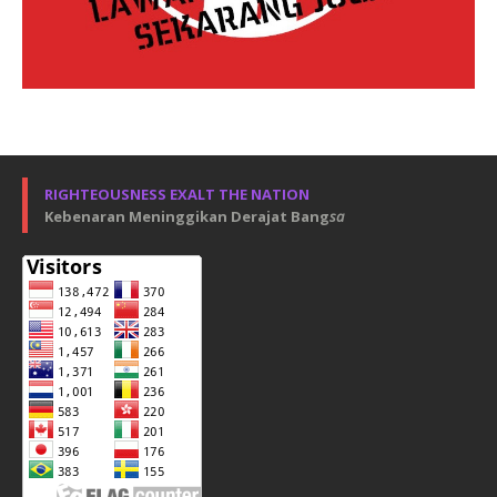
RIGHTEOUSNESS EXALT THE NATION
Kebenaran Meninggikan Derajat Bang
sa