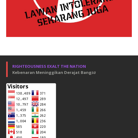
RIGHTEOUSNESS EXALT THE NATION
Kebenaran Meninggikan Derajat Bang
sa