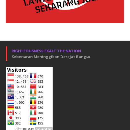
RIGHTEOUSNESS EXALT THE NATION
Kebenaran Meninggikan Derajat Bang
sa