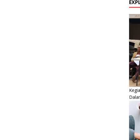
EXP
Kegi
Dala