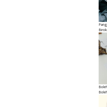
Pangg
Birok
Boleh
Bole