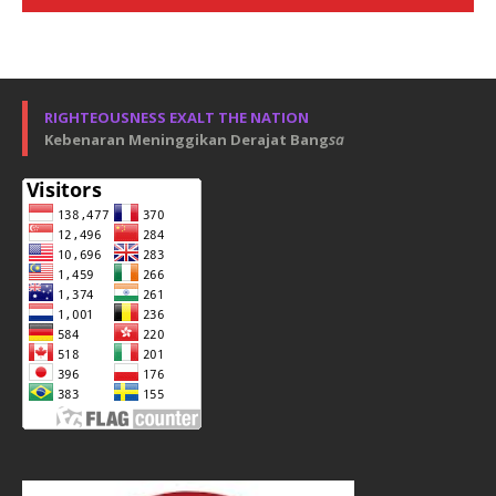
RIGHTEOUSNESS EXALT THE NATION
Kebenaran Meninggikan Derajat Bang
sa