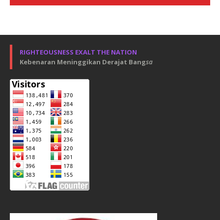
RIGHTEOUSNESS EXALT THE NATION
Kebenaran Meninggikan Derajat Bang
sa