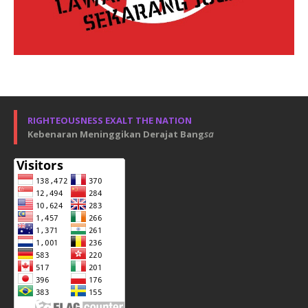
RIGHTEOUSNESS EXALT THE NATION
Kebenaran Meninggikan Derajat Bang
sa