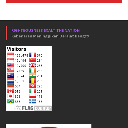
RIGHTEOUSNESS EXALT THE NATION
Kebenaran Meninggikan Derajat Bang
sa