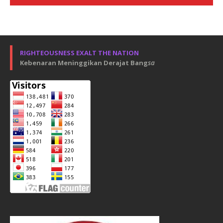
RIGHTEOUSNESS EXALT THE NATION
Kebenaran Meninggikan Derajat Bang
sa