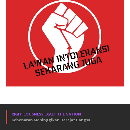
RIGHTEOUSNESS EXALT THE NATION
Kebenaran Meninggikan Derajat Bang
sa