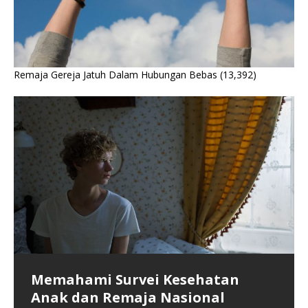
Remaja Gereja Jatuh Dalam Hubungan Bebas
(13,392)
Memahami Survei Kesehatan
Krisis Kesehatan Fisik dan Mental
Kegiatan MKDN Menjadikan Satu
Anak dan Remaja Nasional
Generasi Penerus Bangsa
Gereja-gereja Dalam Doa