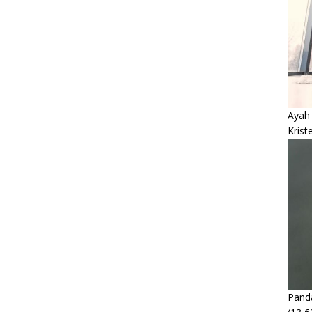
Ayah
Krist
Panda