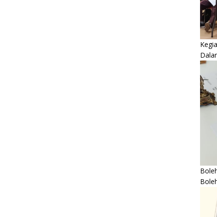
Kegi
Dala
Boleh
Bole