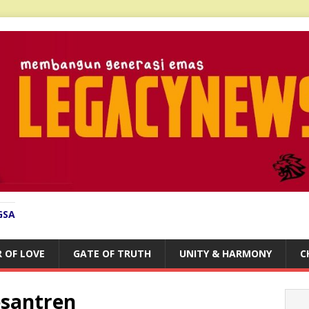
GSA
 OF LOVE
GATE OF TRUTH
UNITY & HARMONY
C
santren