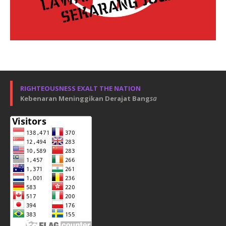
RIGHTEOUSNESS EXALT THE NATION
Kebenaran Meninggikan Derajat Bang
sa