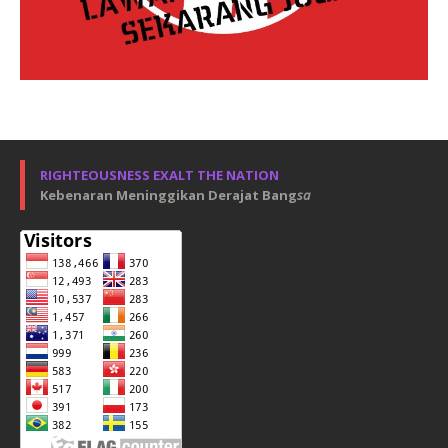
RIGHTEOUSNESS EXALT THE NATION
Kebenaran Meninggikan Derajat Bang
sa