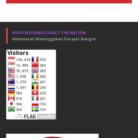
RIGHTEOUSNESS EXALT THE NATION
Kebenaran Meninggikan Derajat Bang
sa