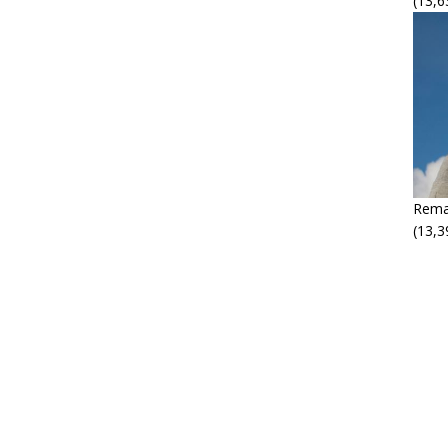
(13,6
Rema
(13,3
M
M
P