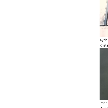
Ayah
Krist
Panda