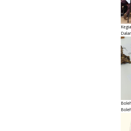
Kegi
Dala
Boleh
Bole