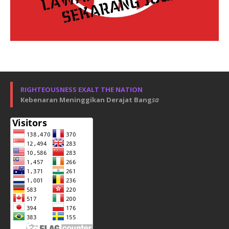
RIGHTEOUSNESS EXALT THE NATION
Kebenaran Meninggikan Derajat Bang
sa