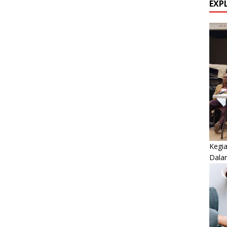
EXP
Kegi
Dala