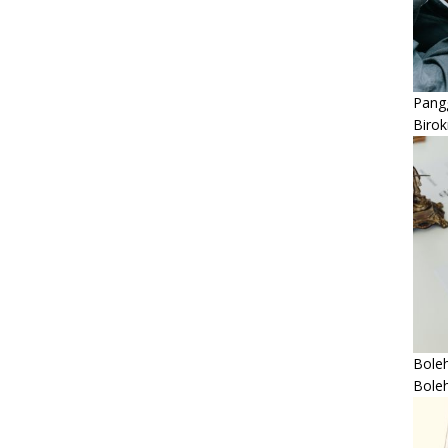
Pangg
Birok
Boleh
Bole