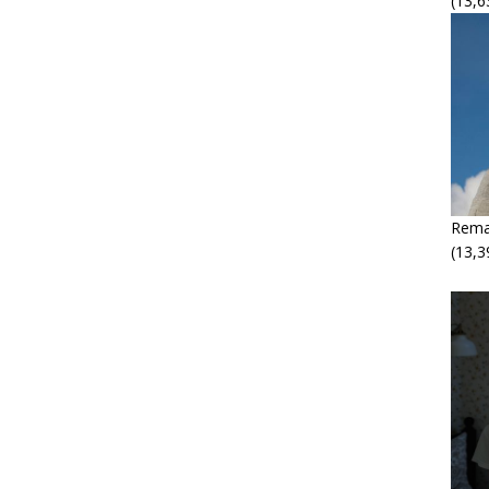
(13,6
Rema
(13,3