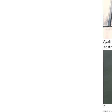
Ayah
Krist
Panda