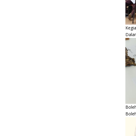
Kegi
Dala
Boleh
Bole