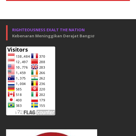
RIGHTEOUSNESS EXALT THE NATION
Kebenaran Meninggikan Derajat Bang
sa