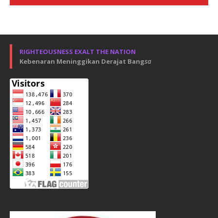
RIGHTEOUSNESS EXALT THE NATION
Kebenaran Meninggikan Derajat Bang
sa