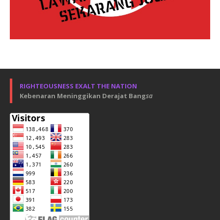
RIGHTEOUSNESS EXALT THE NATION
Kebenaran Meninggikan Derajat Bang
sa