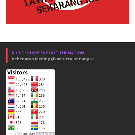
RIGHTEOUSNESS EXALT THE NATION
Kebenaran Meninggikan Derajat Bang
sa