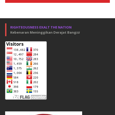
RIGHTEOUSNESS EXALT THE NATION
Kebenaran Meninggikan Derajat Bang
sa