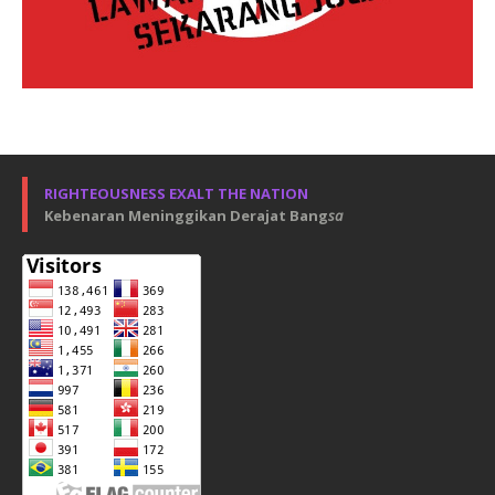
RIGHTEOUSNESS EXALT THE NATION
Kebenaran Meninggikan Derajat Bang
sa