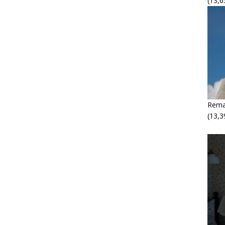
(13,6
Rema
(13,3