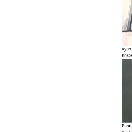
Ayah
Krist
Panda