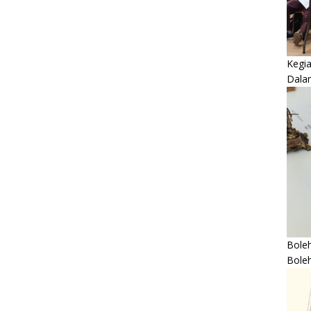
Kegi
Dala
Boleh
Bole