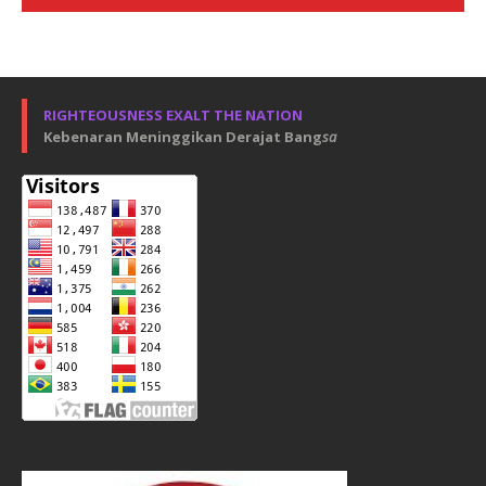
RIGHTEOUSNESS EXALT THE NATION
Kebenaran Meninggikan Derajat Bang
sa