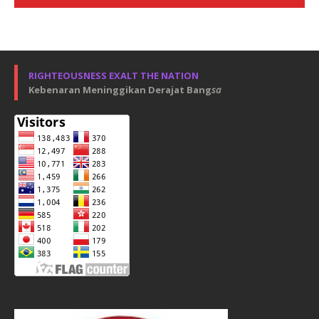
RIGHTEOUSNESS EXALT THE NATION
Kebenaran Meninggikan Derajat Bang
sa