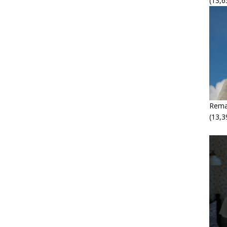
(13,6
Rema
(13,3