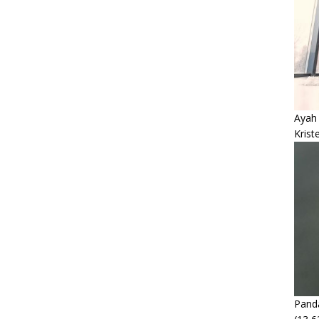
Ayah
Krist
Panda