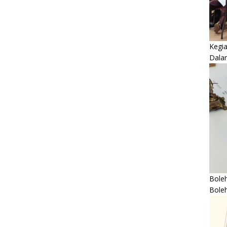
Kegi
Dala
Boleh
Bole