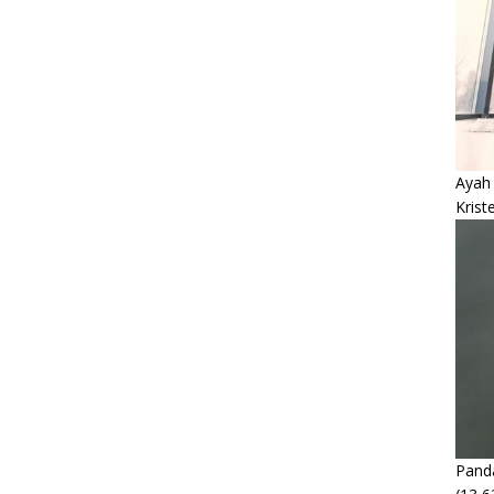
Ayah
Krist
Panda