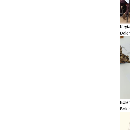
Kegi
Dala
Boleh
Bole