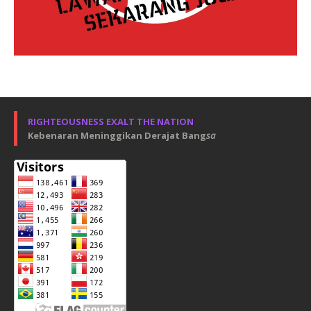
RIGHTEOUSNESS EXALT THE NATION
Kebenaran Meninggikan Derajat Bang
sa