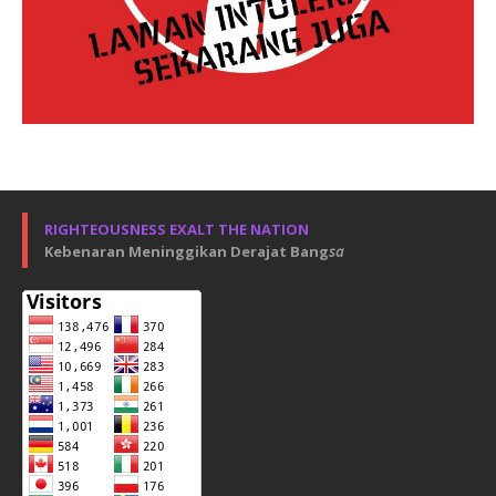
RIGHTEOUSNESS EXALT THE NATION
Kebenaran Meninggikan Derajat Bang
sa