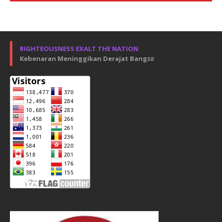
RIGHTEOUSNESS EXALT THE NATION
Kebenaran Meninggikan Derajat Bang
sa