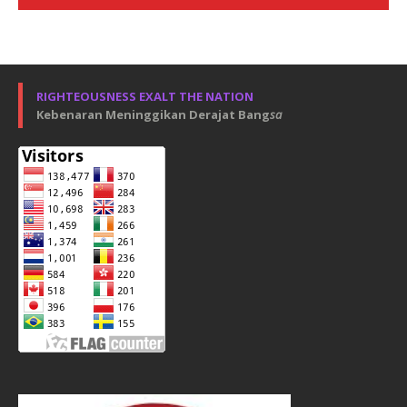
RIGHTEOUSNESS EXALT THE NATION
Kebenaran Meninggikan Derajat Bang
sa