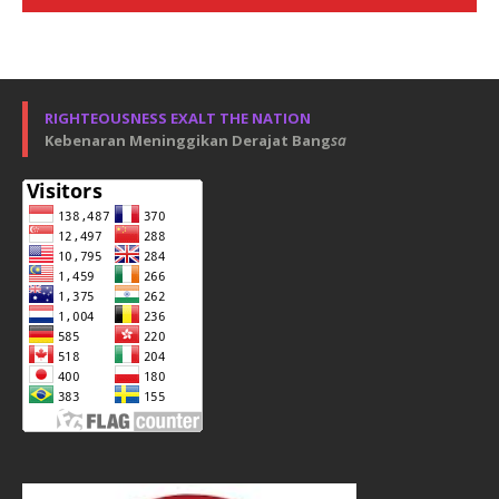
RIGHTEOUSNESS EXALT THE NATION
Kebenaran Meninggikan Derajat Bang
sa