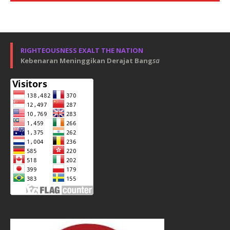
RIGHTEOUSNESS EXALT THE NATION
Kebenaran Meninggikan Derajat Bang
sa