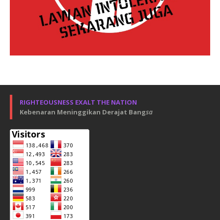
RIGHTEOUSNESS EXALT THE NATION
Kebenaran Meninggikan Derajat Bang
sa