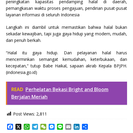
peningkatan kapasitas pendamping halal di daerah,
pemangkasan waktu proses pengajuan, pendirian pusat-pusat
layanan informasi di seluruh Indonesia
Langkah ini diambil untuk memastikan bahwa halal bukan
sekadar kewajiban, tapi juga gaya hidup yang modern, mudah,
dan penuh berkah.
“Halal itu gaya hidup. Dan pelayanan halal harus
mencerminkan semangat kemudahan, keterbukaan, dan
kecepatan,” tutup Babe Haikal, sapaan akrab Kepala BPJPH.
(indonesia.go.id)
READ
Perhelatan Bekasi Bright and Bloom
Berjalan Meriah
Post Views:
2,811
F
X
W
T
W
M
L
E
L
S
a
h
e
e
e
i
m
i
h