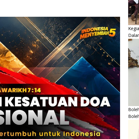
Kegi
Dala
Boleh
Bole