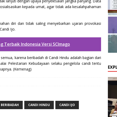
ndak lanjuti dengan upaya penyelesaian jangka panjang. Data
isosialisasikan kepada umat, agar tidak ada kesalahpahaman
han diri dan tidak saling menyebarkan ujaran provokasi
Candi Ijo.
ng Terbaik Indonesia Versi SCImago
a semua, karena beribadah di Candi Hindu adalah bagian dari
lai Pelestarian Kebudayaan selaku pengelola candi tentu
EXP
ngkapnya. (Kemenag)
BERIBADAH
CANDI HINDU
CANDI IJO