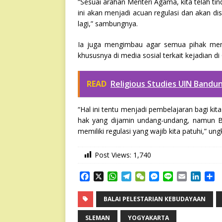
“Sesuai arahan Menteri Agama, kita telah ti
ini akan menjadi acuan regulasi dan akan d
lagi,” sambungnya.
Ia juga mengimbau agar semua pihak mena
khususnya di media sosial terkait kejadian di 
READ
Religious Studies UIN Bandu
“Hal ini tentu menjadi pembelajaran bagi kit
hak yang dijamin undang-undang, namun Ba
memiliki regulasi yang wajib kita patuhi,” u
Post Views:
1,740
F
X
W
T
W
M
L
E
L
S
a
h
e
e
e
i
m
i
h
c
a
l
C
s
n
a
n
a
BALAI PELESTARIAN KEBUDAYAAN
e
t
e
h
s
e
i
k
r
b
s
g
a
e
l
e
e
SLEMAN
YOGYAKARTA