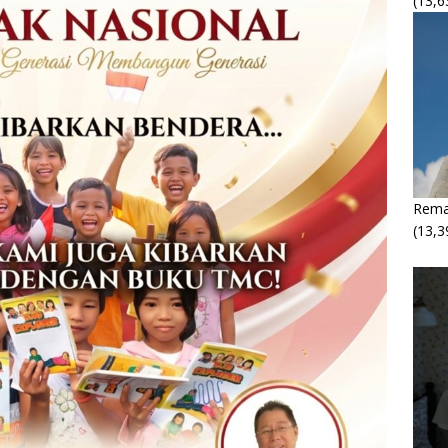
(13,6
Rema
(13,3