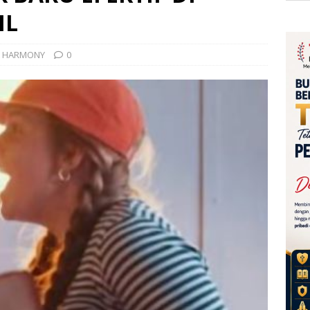
IL
& HARMONY
0