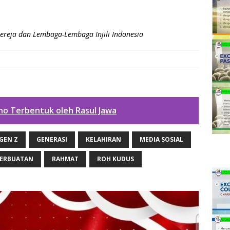
ereja dan Lembaga-Lembaga Injili Indonesia
no Terbentuk oleh Rasul Jawa
GEN Z
GENERASI
KELAHIRAN
MEDIA SOSIAL
ERBUATAN
RAHMAT
ROH KUDUS