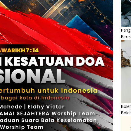
Pangg
Birok
Boleh
Bole