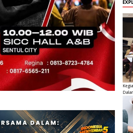
EXP
Kegi
Dala