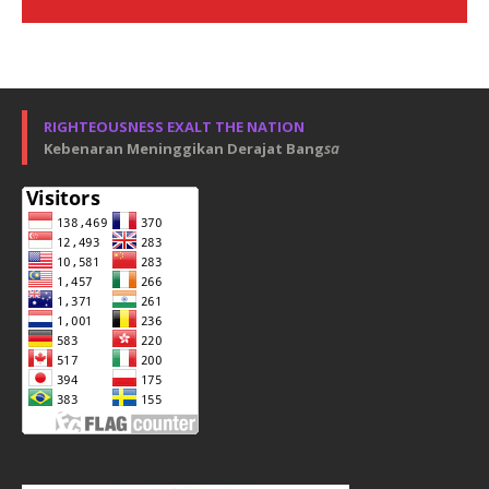
RIGHTEOUSNESS EXALT THE NATION
Kebenaran Meninggikan Derajat Bang
sa