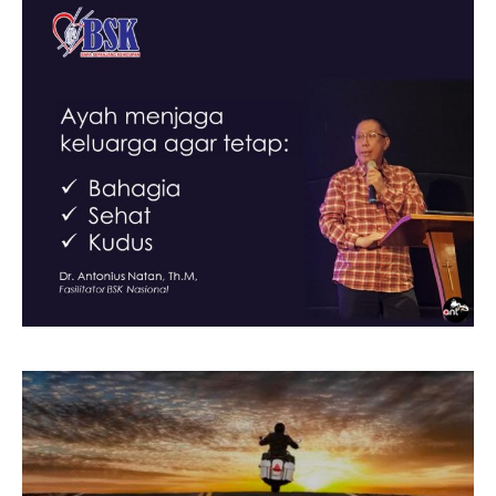
k
k
p
p
m
m
e
e
n
n
o
o
p
p
a
a
g
g
I
I
r
r
k
k
p
p
m
m
e
e
n
n
r
r