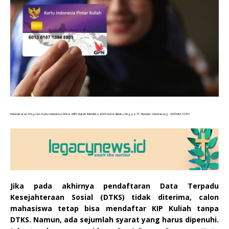
Pendaftaran Program Kartu Indonesia Pintar (KIP) Kuliah Merdeka 2024 resmi dibuka hingga 31 Oktober mendatang. ANTARA FOTO
Jika pada akhirnya pendaftaran Data Terpadu
Kesejahteraan Sosial (DTKS) tidak diterima, calon
mahasiswa tetap bisa mendaftar KIP Kuliah tanpa
DTKS. Namun, ada sejumlah syarat yang harus dipenuhi.