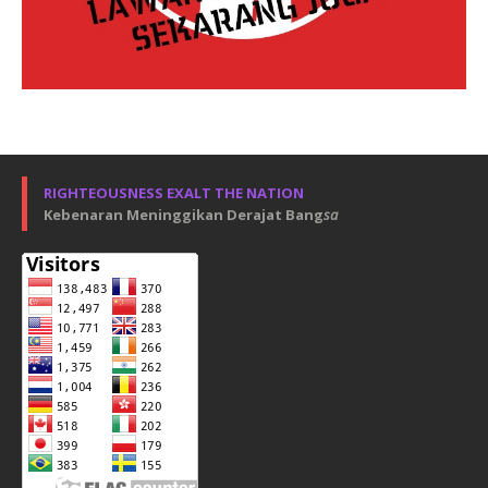
RIGHTEOUSNESS EXALT THE NATION
Kebenaran Meninggikan Derajat Bang
sa