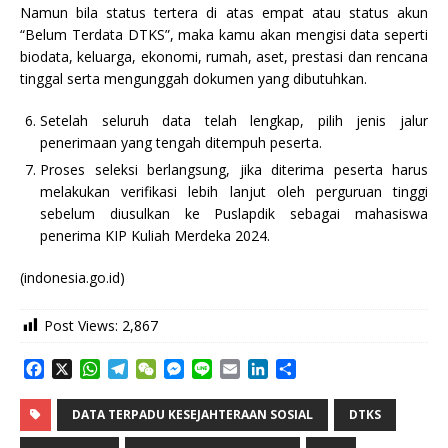
Namun bila status tertera di atas empat atau status akun
“Belum Terdata DTKS”, maka kamu akan mengisi data seperti
biodata, keluarga, ekonomi, rumah, aset, prestasi dan rencana
tinggal serta mengunggah dokumen yang dibutuhkan.
Setelah seluruh data telah lengkap, pilih jenis jalur
penerimaan yang tengah ditempuh peserta.
Proses seleksi berlangsung, jika diterima peserta harus
melakukan verifikasi lebih lanjut oleh perguruan tinggi
sebelum diusulkan ke Puslapdik sebagai mahasiswa
penerima KIP Kuliah Merdeka 2024.
(indonesia.go.id)
Post Views:
2,867
F
X
W
T
W
M
L
E
L
S
a
h
e
e
e
i
m
i
h
c
a
l
C
s
n
a
n
a
DATA TERPADU KESEJAHTERAAN SOSIAL
DTKS
e
t
e
h
s
e
i
k
r