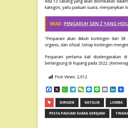
Ada 13 cabang yang akan dilombakan dalam P
kategori, yaitu paduan suara, menyanyikan M
READ
PENGARUH GEN Z YANG HIDUP
“Pesparani akan diikuti kontingen dari 38 p
organis, dan ofisial. Setiap kontingen meng
Pesparani pertama kali diselengarakan 
berlangsung di Kupang pada 2022. (Kemenag
Post Views:
2,012
F
X
W
T
W
M
L
E
L
S
a
h
e
e
e
i
m
i
h
c
a
l
C
s
n
a
n
a
DIRIGEN
KATOLIK
LOMBA
e
t
e
h
s
e
i
k
r
b
s
g
a
e
l
e
e
PESTA PADUAN SUARA GEREJANI
TINGK
o
A
r
t
n
d
o
p
a
g
I