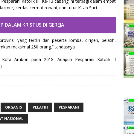
esparani Katolik III. Ke-13 cabang ini terbagi dalam empat
azmur, cerdas cermat rohani, dan tutur Kitab Suci.
 DALAM KRISTUS DI GEREJA
rovinsi yang terdiri dari peserta lomba, dirigen, pelatih,
irimkan maksimal 250 orang,” tandasnya.
di Kota Ambon pada 2018. Adapun Pesparani Katolik II
)
ORGANIS
PELATIH
PESPARANI
AT NASIONAL