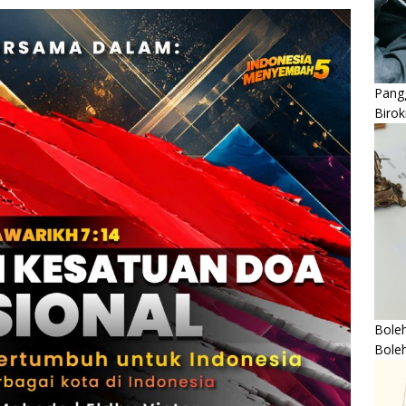
Pangg
Birok
Boleh
Bole