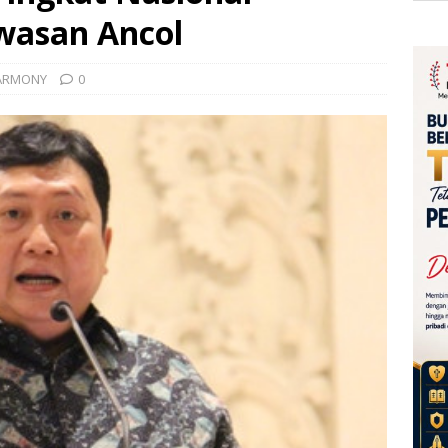
wasan Ancol
HARMONY
0