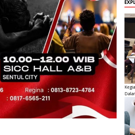
EXP
Kegi
Dala