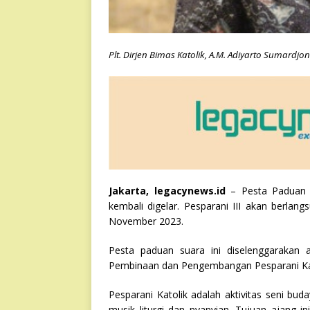
Plt. Dirjen Bimas Katolik, A.M. Adiyarto Sumardjo
Jakarta, legacynews.id
– Pesta Paduan Su
kembali digelar. Pesparani III akan berlan
November 2023.
Pesta paduan suara ini diselenggarakan
Pembinaan dan Pengembangan Pesparani Kat
Pesparani Katolik adalah aktivitas seni bu
musik liturgi dan nyanyian. Tujuan ajan