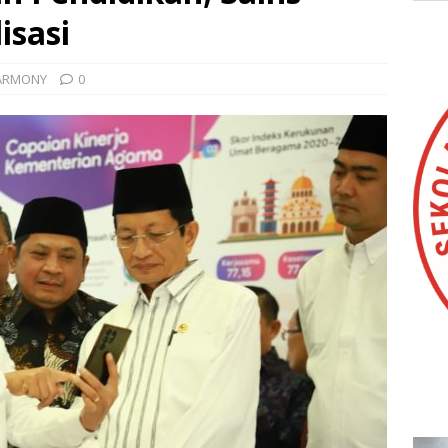
isasi
HARMONY
0