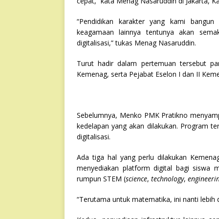
cepat,” kata Menag Nasaruddin di Jakarta, K
“Pendidikan karakter yang kami bangun 
keagamaan lainnya tentunya akan semaki
digitalisasi,” tukas Menag Nasaruddin.
Turut hadir dalam pertemuan tersebut pa
Kemenag, serta Pejabat Eselon I dan II Ke
Sebelumnya, Menko PMK Pratikno menyampa
kedelapan yang akan dilakukan. Program ter
digitalisasi.
Ada tiga hal yang perlu dilakukan Kemena
menyediakan platform digital bagi siswa
rumpun STEM (
science
,
technology
,
engineeri
“Terutama untuk matematika, ini nanti lebih