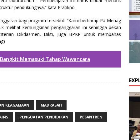
perti laboratorium. “Pembelajaran ini harus dibuat menarik
struktur pendukungnya,” kata Pratikno.
nggaran bagi program tersebut. “Kami berharap Pa Menag
uk melihat kemungkinan penganggaran ini sehingga pekan
terian Dikdasmen, Dikti, juga BPKP untuk membahas
ag)
a Bangkit Memasuki Tahap Wawancara
EXP
KAN KEAGAMAAN
MADRASAH
AINS
PENGUATAN PENDIDIKAN
PESANTREN