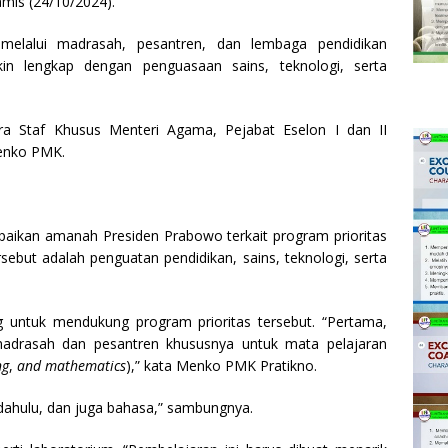
amis (24/10/2024).
melalui madrasah, pesantren, dan lembaga pendidikan
n lengkap dengan penguasaan sains, teknologi, serta
ra Staf Khusus Menteri Agama, Pejabat Eselon I dan II
menko PMK.
ikan amanah Presiden Prabowo terkait program prioritas
sebut adalah penguatan pendidikan, sains, teknologi, serta
g untuk mendukung program prioritas tersebut. “Pertama,
 madrasah dan pesantren khususnya untuk mata pelajaran
ng
,
and
mathematics
),” kata Menko PMK Pratikno.
 dahulu, dan juga bahasa,” sambungnya.