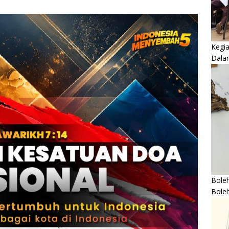
Kegi
Dala
Boleh
Bole