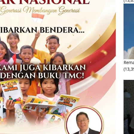
(13,6
Rema
(13,3