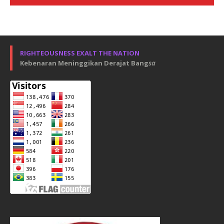
RIGHTEOUSNESS EXALT THE NATION
Kebenaran Meninggikan Derajat Bang
sa