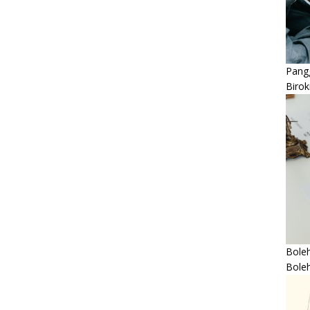
Pangg
Birok
Boleh
Bole