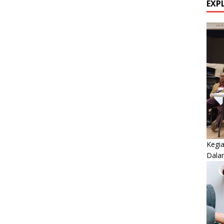
EXP
Kegi
Dala