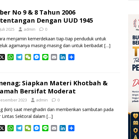
ber No 9 & 8 Tahun 2006
tentangan Dengan UUD 1945
Juli 2025
admin
0
ra menjamin kemerdekaan tiap-tiap penduduk untuk
luk agamanya masing-masing dan untuk beribadat
[…]
X
W
T
W
M
L
E
L
S
h
e
e
e
i
m
i
h
a
l
C
s
n
a
n
a
t
e
h
s
e
i
k
r
s
g
a
e
l
e
e
enag; Siapkan Materi Khotbah &
A
r
t
n
d
amah Bersifat Moderat
p
a
g
I
Desember 2023
p
m
admin
e
0
n
r
 (kiri) saat menghadiri dan memberikan sambutan pada
 Lintas Sektoral dalam
[…]
X
W
T
W
M
L
E
L
S
h
e
e
e
i
m
i
h