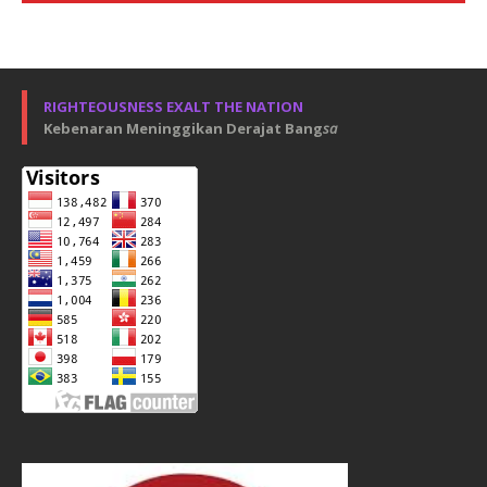
RIGHTEOUSNESS EXALT THE NATION
Kebenaran Meninggikan Derajat Bang
sa