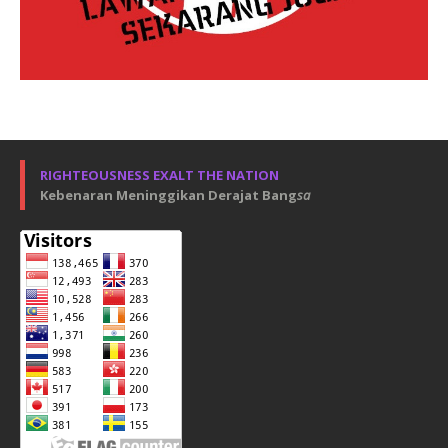
RIGHTEOUSNESS EXALT THE NATION
Kebenaran Meninggikan Derajat Bang
sa