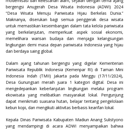
modernisasi dan kelestarian alam, sejalan dengan tema ajang
bergengsi Anugerah Desa Wisata Indonesia (ADWI) 2024
“Desa Wisata Menuju Pariwisata Hijau Berkelas Dunia.”
Maknanya, diserukan bagi semua penggerak desa wisata
untuk memastikan keseimbangan dalam tata kelola pariwisata
yang berkelanjutan, memperkuat aspek sosial ekonomi,
memelihara warisan budaya dan menjaga kelangsungan
lingkungan demi masa depan pariwisata Indonesia yang hijau
dan berdaya saing global.
Dalam ajang tahunan bergengsi yang digelar Kementerian
Pariwisata Republik Indonesia (Kemenpar RI) di Taman Mini
Indonesia Indah (TMII) Jakarta pada Minggu (17/11/2024),
Desa Gunungsari meraih juara 1 kategori digital. Desa ini
mengedepankan keberlanjutan lingkungan melalui program
ekowisata yang melibatkan masyarakat lokal. Pengunjung
dapat menikmati suasana hutan, belajar tentang pengelolaan
kebun kopi, dan mengikuti aktivitas berbasis kearifan lokal.
Kepala Dinas Pariwisata Kabupaten Madiun Anang Sulistyono
yang mendampingi di acara ADWI menyampaikan bahwa