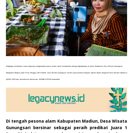
Pedagang melakukan siaran langsung menggunakan ponsel pintar untuk menawarkan barang dagangannya di pasar Pundensari Desa Wisata Gunungsari
Kabupaten Madiun, Jawa Timur, Minggu (24/11/2024). Desa Wisata Gunungsari meraih juara pertama kategori digital dalam Anugerah Desa Wisata Indonesia
(ADWI) 2024 dari Kementerian Pariwisata. ANTARA FOTO/Siswowidodo
Di tengah pesona alam Kabupaten Madiun, Desa Wisata
Gunungsari bersinar sebagai peraih predikat Juara 1