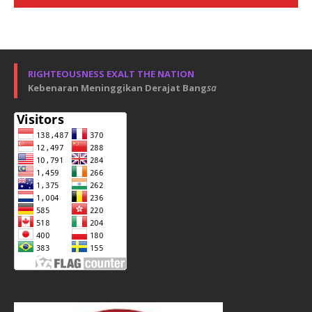
RIGHTEOUSNESS EXALT THE NATION
Kebenaran Meninggikan Derajat Bang
sa